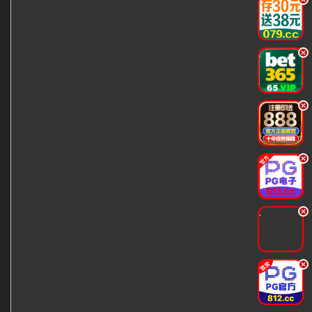
.
.
.
.
.
.